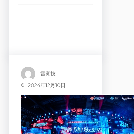
Facebook
Twitter
LinkedIn
Instagram
雷竞技
2024年12月10日