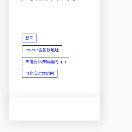
新闻
raybet雷竞技地址
买电竞比赛输赢的app
电竞实时数据网