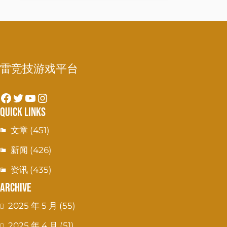
雷竞技游戏平台
Facebook
Twitter
YouTube
Instagram
Quick Links
文章
(451)
新闻
(426)
资讯
(435)
Archive
2025 年 5 月
(55)
2025 年 4 月
(51)