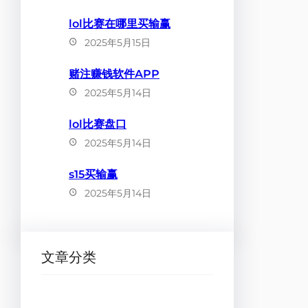
lol比赛在哪里买输赢
2025年5月15日
赌注赚钱软件APP
2025年5月14日
lol比赛盘口
2025年5月14日
s15买输赢
2025年5月14日
文章分类