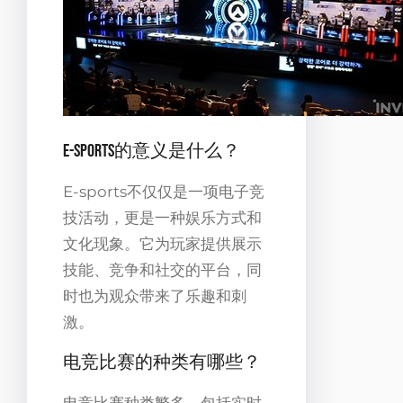
E-sports的意义是什么？
E-sports不仅仅是一项电子竞
技活动，更是一种娱乐方式和
文化现象。它为玩家提供展示
技能、竞争和社交的平台，同
时也为观众带来了乐趣和刺
激。
电竞比赛的种类有哪些？
电竞比赛种类繁多，包括实时