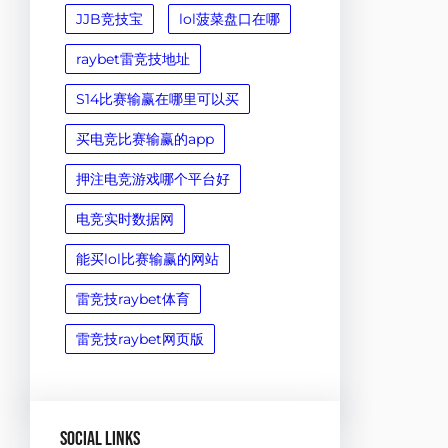
JJB竞技宝
lol菠菜盘口在哪
raybet雷竞技地址
S14比赛输赢在哪里可以买
买电竞比赛输赢的app
押注电竞游戏哪个平台好
电竞实时数据网
能买lol比赛输赢的网站
雷竞技raybet体育
雷竞技raybet网页版
Social Links