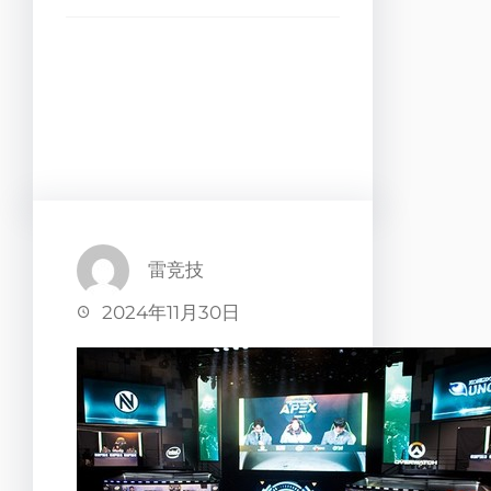
Facebook
Twitter
LinkedIn
Instagram
雷竞技
2024年11月30日