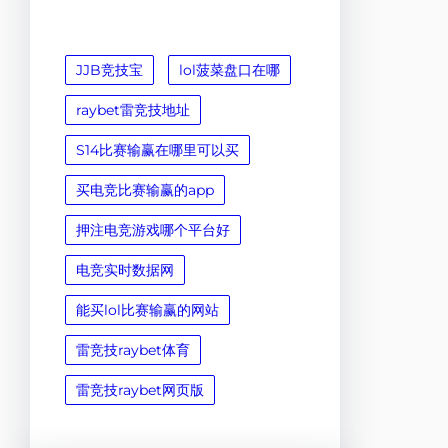
JJB竞技宝
lol菠菜盘口在哪
raybet雷竞技地址
S14比赛输赢在哪里可以买
买电竞比赛输赢的app
押注电竞游戏哪个平台好
电竞实时数据网
能买lol比赛输赢的网站
雷竞技raybet体育
雷竞技raybet网页版