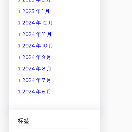
2025 年 1 月
2024 年 12 月
2024 年 11 月
2024 年 10 月
2024 年 9 月
2024 年 8 月
2024 年 7 月
2024 年 6 月
标签