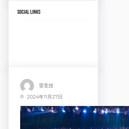
Social Links
Facebook
Twitter
LinkedIn
Instagram
雷竞技
2024年11月27日