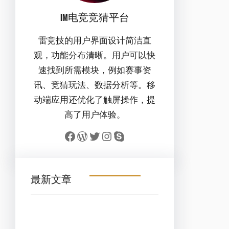
IM电竞竞猜平台
雷竞技的用户界面设计简洁直
观，功能分布清晰。用户可以快
速找到所需模块，例如赛事资
讯、竞猜玩法、数据分析等。移
动端应用还优化了触屏操作，提
高了用户体验。
Facebook
WordPress
Twitter
Instagram
Skype
最新文章