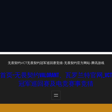
无畏契约VCT无畏契约冠军巡回赛竞猜-无畏契约官方网站-腾讯游戏
首页–无畏契约VALORANT、瓦罗兰特官网_VCT
冠军巡回赛及电竞赛事竞猜