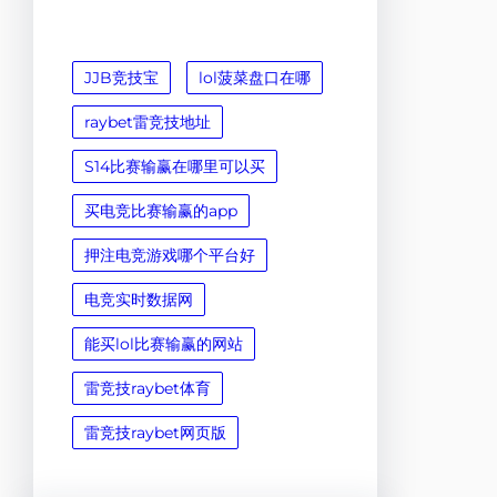
JJB竞技宝
lol菠菜盘口在哪
raybet雷竞技地址
S14比赛输赢在哪里可以买
买电竞比赛输赢的app
押注电竞游戏哪个平台好
电竞实时数据网
能买lol比赛输赢的网站
雷竞技raybet体育
雷竞技raybet网页版