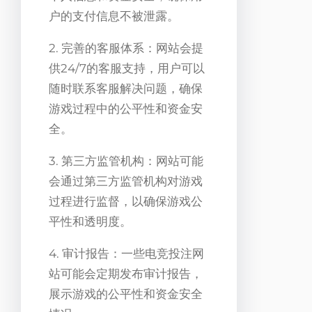
户的支付信息不被泄露。
2. 完善的客服体系：网站会提
供24/7的客服支持，用户可以
随时联系客服解决问题，确保
游戏过程中的公平性和资金安
全。
3. 第三方监管机构：网站可能
会通过第三方监管机构对游戏
过程进行监督，以确保游戏公
平性和透明度。
4. 审计报告：一些电竞投注网
站可能会定期发布审计报告，
展示游戏的公平性和资金安全