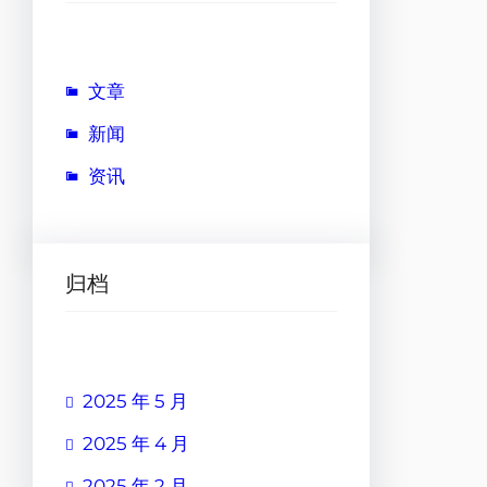
文章
新闻
资讯
归档
2025 年 5 月
2025 年 4 月
2025 年 2 月