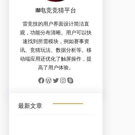
IM电竞竞猜平台
雷竞技的用户界面设计简洁直
观，功能分布清晰。用户可以快
速找到所需模块，例如赛事资
讯、竞猜玩法、数据分析等。移
动端应用还优化了触屏操作，提
高了用户体验。
Facebook
WordPress
Twitter
Instagram
Skype
最新文章