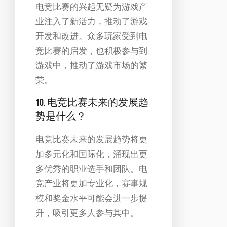
电竞比赛的兴起无疑为游戏产
业注入了新活力，推动了游戏
开发和改进。众多玩家受到电
竞比赛的启发，也积极参与到
游戏中，推动了游戏市场的繁
荣。
10. 电竞比赛未来的发展趋
势是什么？
电竞比赛未来的发展趋势将更
加多元化和国际化，涌现出更
多优秀的职业选手和团队。电
竞产业将更加专业化，赛事规
模和奖金水平可能会进一步提
升，吸引更多人参与其中。