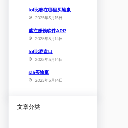
lol比赛在哪里买输赢
2025年5月15日
赌注赚钱软件APP
2025年5月14日
lol比赛盘口
2025年5月14日
s15买输赢
2025年5月14日
文章分类