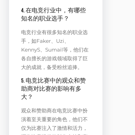
4. 在电竞行业中，有哪些
知名的职业选手？
电竞行业有很多知名的职业选
手，如Faker、Uzi、
KennyS、Sumail等，他们在
各自擅长的游戏领域取得了巨
大的成就，备受粉丝追捧。
5. 电竞比赛中的观众和赞
助商对比赛的影响有多
大？
观众和赞助商在电竞比赛中扮
演着至关重要的角色，他们不
仅为比赛注入了激情和活力，