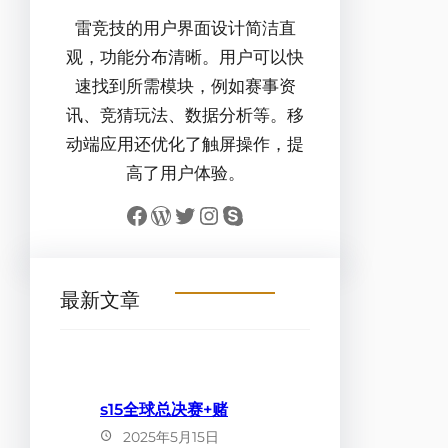
雷竞技的用户界面设计简洁直
观，功能分布清晰。用户可以快
速找到所需模块，例如赛事资
讯、竞猜玩法、数据分析等。移
动端应用还优化了触屏操作，提
高了用户体验。
Facebook
WordPress
Twitter
Instagram
Skype
最新文章
s15全球总决赛+赌
2025年5月15日