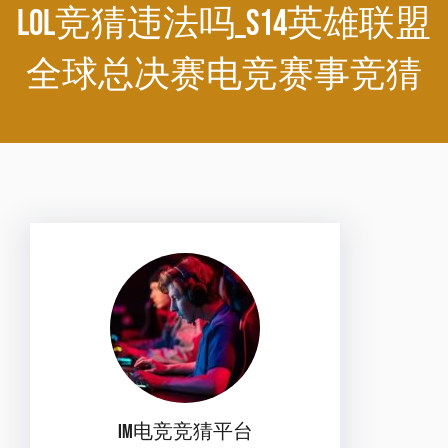
LOL竞猜违法吗_S14英雄联盟
全球总决赛电竞赛事竞猜
IM电竞竞猜平台