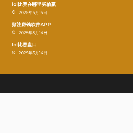
lol比赛在哪里买输赢
2025年5月15日
赌注赚钱软件APP
2025年5月14日
lol比赛盘口
2025年5月14日