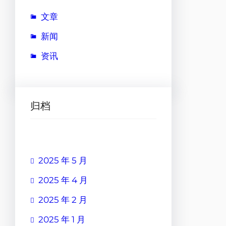
文章
新闻
资讯
归档
2025 年 5 月
2025 年 4 月
2025 年 2 月
2025 年 1 月