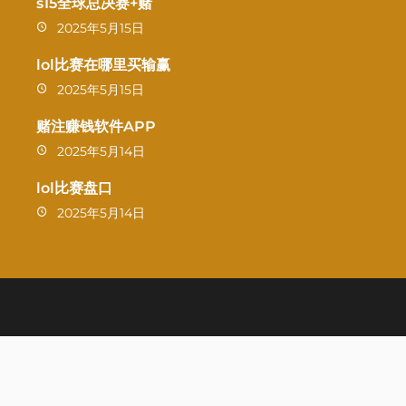
s15全球总决赛+赌
2025年5月15日
lol比赛在哪里买输赢
2025年5月15日
赌注赚钱软件APP
2025年5月14日
lol比赛盘口
2025年5月14日