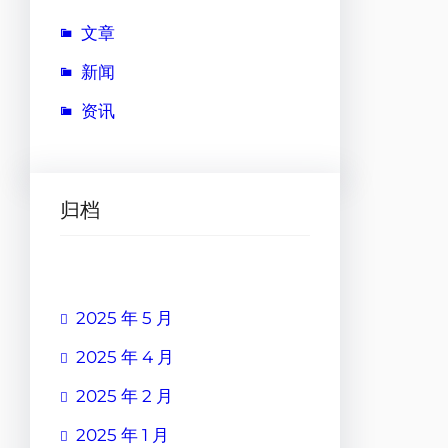
文章
新闻
资讯
归档
2025 年 5 月
2025 年 4 月
2025 年 2 月
2025 年 1 月