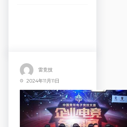
Facebook
Twitter
LinkedIn
Instagram
雷竞技
2024年11月11日