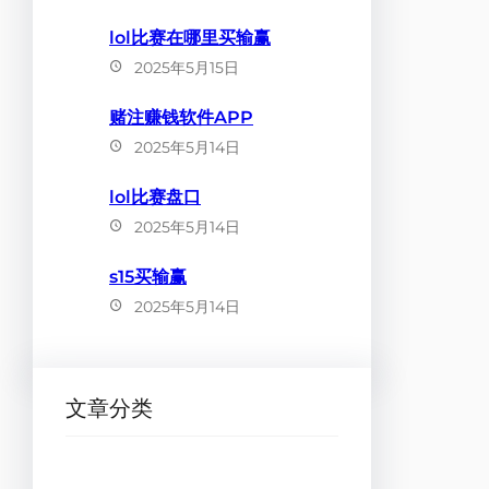
lol比赛在哪里买输赢
2025年5月15日
赌注赚钱软件APP
2025年5月14日
lol比赛盘口
2025年5月14日
s15买输赢
2025年5月14日
文章分类