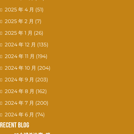
2025 年 4 月
(51)
2025 年 2 月
(7)
2025 年 1 月
(26)
2024 年 12 月
(135)
2024 年 11 月
(194)
2024 年 10 月
(204)
2024 年 9 月
(203)
2024 年 8 月
(162)
2024 年 7 月
(200)
2024 年 6 月
(74)
Recent Blog