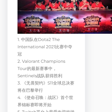
1. 中国队在Dota2 The
International 2021比赛中夺
冠
2. Valorant Champions
Tour的最新赛事中，
Sentinels战队获得胜利
3. 《无畏契约》S11全球总决赛
将在巴黎举行
4. 《使命召唤：战区》首个世
界锦标赛即将开始
5. Twitch平台上最受欢迎的游