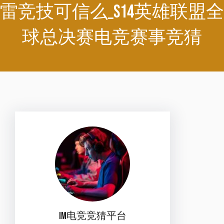
雷竞技可信么_S14英雄联盟全
球总决赛电竞赛事竞猜
IM电竞竞猜平台