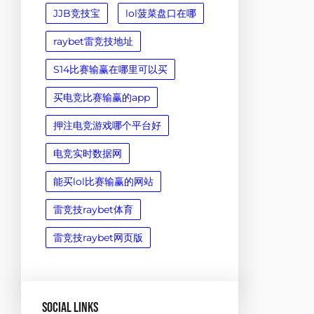
JJB竞技宝
lol菠菜盘口在哪
raybet雷竞技地址
S14比赛输赢在哪里可以买
买电竞比赛输赢的app
押注电竞游戏哪个平台好
电竞实时数据网
能买lol比赛输赢的网站
雷竞技raybet体育
雷竞技raybet网页版
Social Links