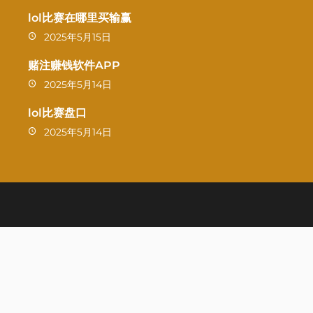
lol比赛在哪里买输赢
2025年5月15日
赌注赚钱软件APP
2025年5月14日
lol比赛盘口
2025年5月14日