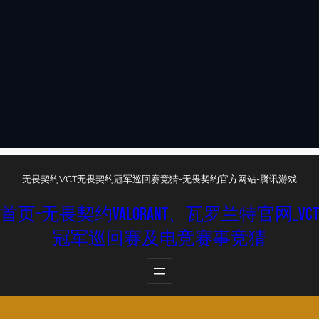
无畏契约VCT无畏契约冠军巡回赛竞猜-无畏契约官方网站-腾讯游戏
首页–无畏契约VALORANT、瓦罗兰特官网_VCT
冠军巡回赛及电竞赛事竞猜