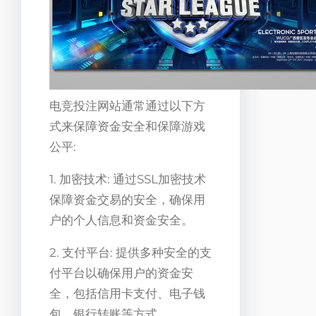
电竞投注网站通常通过以下方
式来保障资金安全和保障游戏
公平:
1. 加密技术: 通过SSL加密技术
保障资金交易的安全，确保用
户的个人信息和资金安全。
2. 支付平台: 提供多种安全的支
付平台以确保用户的资金安
全，包括信用卡支付、电子钱
包、银行转账等方式。