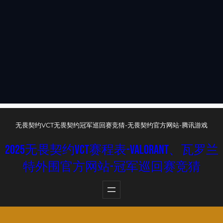
无畏契约VCT无畏契约冠军巡回赛竞猜-无畏契约官方网站-腾讯游戏
2025无畏契约VCT赛程表-VALORANT、瓦罗兰
特外围官方网站-冠军巡回赛竞猜