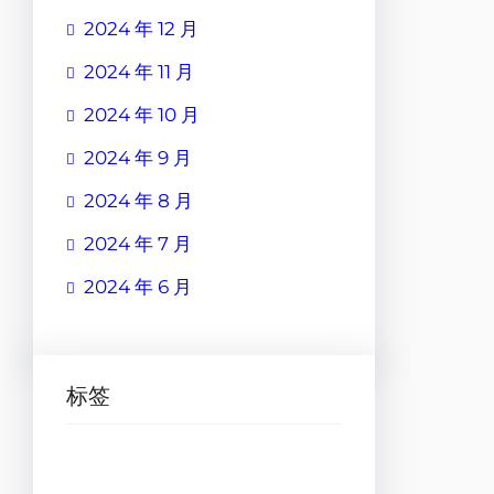
2024 年 12 月
2024 年 11 月
2024 年 10 月
2024 年 9 月
2024 年 8 月
2024 年 7 月
2024 年 6 月
标签