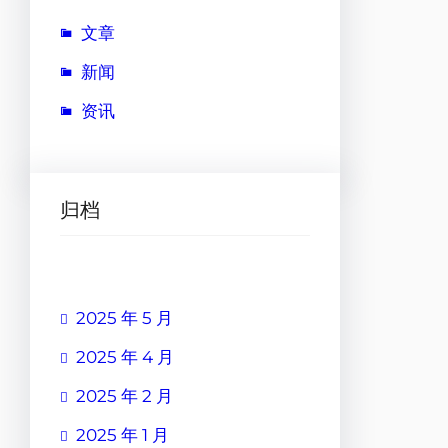
文章
新闻
资讯
归档
2025 年 5 月
2025 年 4 月
2025 年 2 月
2025 年 1 月