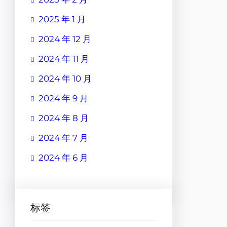
2025 年 1 月
2024 年 12 月
2024 年 11 月
2024 年 10 月
2024 年 9 月
2024 年 8 月
2024 年 7 月
2024 年 6 月
标签