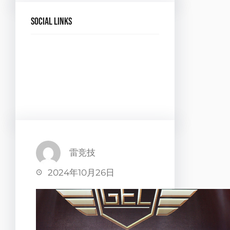
Social Links
Facebook
Twitter
LinkedIn
Instagram
雷竞技
2024年10月26日