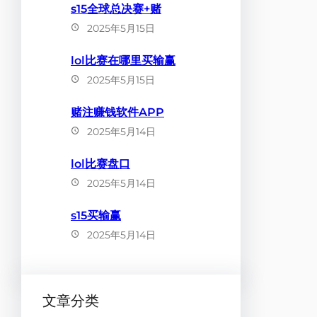
s15全球总决赛+赌
2025年5月15日
lol比赛在哪里买输赢
2025年5月15日
赌注赚钱软件APP
2025年5月14日
lol比赛盘口
2025年5月14日
s15买输赢
2025年5月14日
文章分类