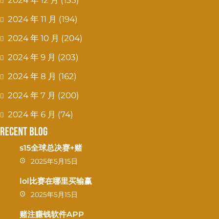
2024 年 11 月
(194)
2024 年 10 月
(204)
2024 年 9 月
(203)
2024 年 8 月
(162)
2024 年 7 月
(200)
2024 年 6 月
(74)
Recent Blog
s15全球总决赛+赌
2025年5月15日
lol比赛在哪里买输赢
2025年5月15日
赌注赚钱软件APP