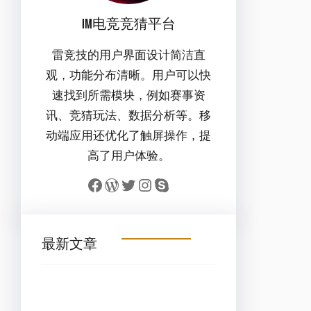
IM电竞竞猜平台
雷竞技的用户界面设计简洁直
观，功能分布清晰。用户可以快
速找到所需模块，例如赛事资
讯、竞猜玩法、数据分析等。移
动端应用还优化了触屏操作，提
高了用户体验。
Facebook
WordPress
Twitter
Instagram
Skype
最新文章