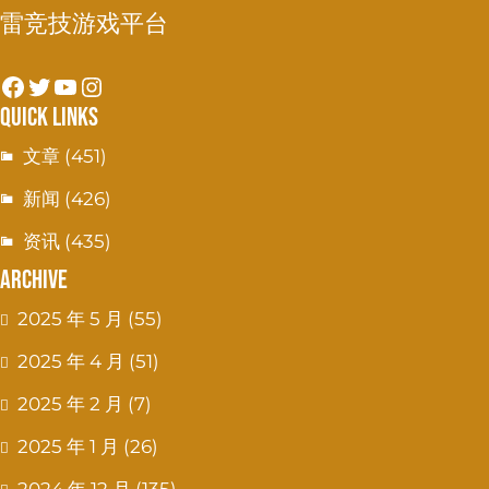
雷竞技游戏平台
Facebook
Twitter
YouTube
Instagram
Quick Links
文章
(451)
新闻
(426)
资讯
(435)
Archive
2025 年 5 月
(55)
2025 年 4 月
(51)
2025 年 2 月
(7)
2025 年 1 月
(26)
2024 年 12 月
(135)