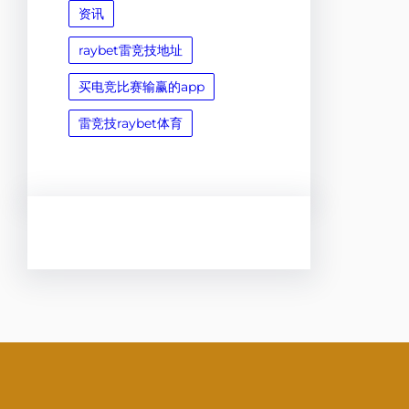
资讯
raybet雷竞技地址
买电竞比赛输赢的app
雷竞技raybet体育