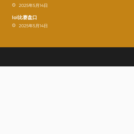
2025年5月14日
lol比赛盘口
2025年5月14日