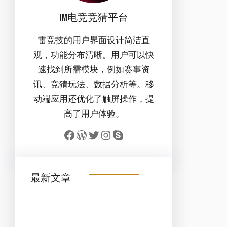
IM电竞竞猜平台
雷竞技的用户界面设计简洁直
观，功能分布清晰。用户可以快
速找到所需模块，例如赛事资
讯、竞猜玩法、数据分析等。移
动端应用还优化了触屏操作，提
高了用户体验。
Facebook
WordPress
Twitter
Instagram
Skype
最新文章