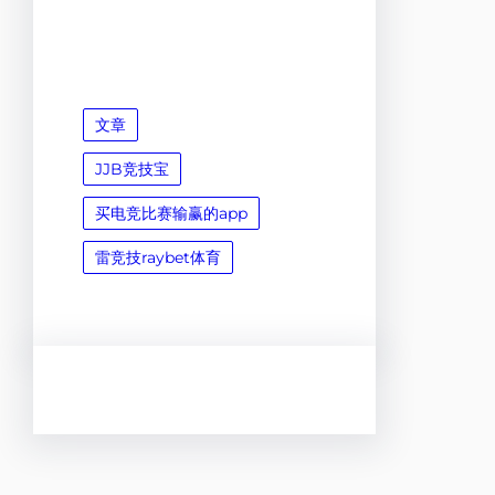
文章
JJB竞技宝
买电竞比赛输赢的app
雷竞技raybet体育