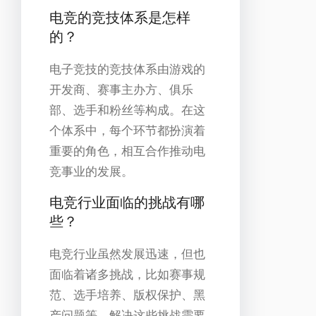
电竞的竞技体系是怎样
的？
电子竞技的竞技体系由游戏的
开发商、赛事主办方、俱乐
部、选手和粉丝等构成。在这
个体系中，每个环节都扮演着
重要的角色，相互合作推动电
竞事业的发展。
电竞行业面临的挑战有哪
些？
电竞行业虽然发展迅速，但也
面临着诸多挑战，比如赛事规
范、选手培养、版权保护、黑
产问题等。解决这些挑战需要