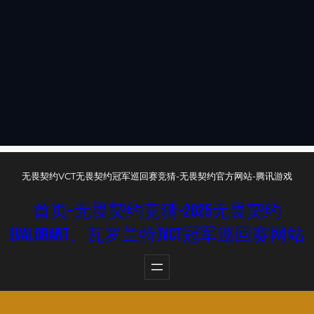
无畏契约VCT无畏契约冠军巡回赛竞猜-无畏契约官方网站-腾讯游戏
首页–无畏契约竞猜-2025无畏契约
(VALORANT、瓦罗兰特)VCT冠军巡回赛网站