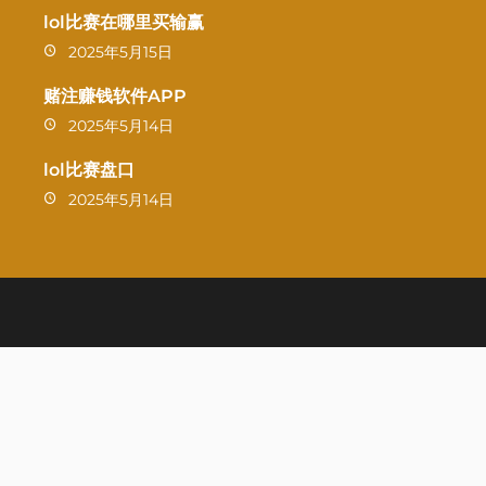
lol比赛在哪里买输赢
2025年5月15日
赌注赚钱软件APP
2025年5月14日
lol比赛盘口
2025年5月14日