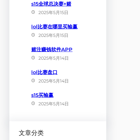
s15全球总决赛+赌
2025年5月15日
lol比赛在哪里买输赢
2025年5月15日
赌注赚钱软件APP
2025年5月14日
lol比赛盘口
2025年5月14日
s15买输赢
2025年5月14日
文章分类