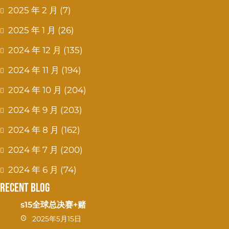
2025 年 2 月
(7)
2025 年 1 月
(26)
2024 年 12 月
(135)
2024 年 11 月
(194)
2024 年 10 月
(204)
2024 年 9 月
(203)
2024 年 8 月
(162)
2024 年 7 月
(200)
2024 年 6 月
(74)
Recent Blog
s15全球总决赛+赌
2025年5月15日