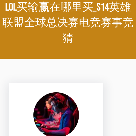
lol买输赢在哪里买_S14英雄
联盟全球总决赛电竞赛事竞
猜