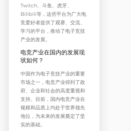
Twitch、斗鱼、虎牙、
Bilibili等，这些平台为广大电
竞爱好者提供了观赛、交流、
学习的平台，推动了电子竞技
产业的发展。
电竞产业在国内的发展现
状如何？
中国作为电子竞技产业的重要
市场之一，电竞产业得到了政
府、企业和社会的高度重视和
支持。目前，国内电竞产业在
规模和品质上均处于世界领先
地位，为未来的发展奠定了坚
实的基础。