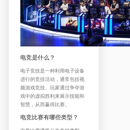
电竞是什么？
电子竞技是一种利用电子设备
进行的竞技活动，通常包括视
频游戏竞技。玩家通过争夺游
戏中的虚拟胜利来展示技能和
智慧，从而赢得比赛。
电竞比赛有哪些类型？