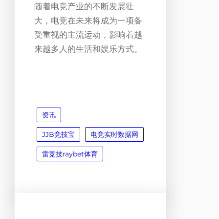
随着电竞产业的不断发展壮
大，电竞在未来将成为一项备
受重视的主流运动，影响着越
来越多人的生活和娱乐方式。
资讯
JJB竞技宝
电竞实时数据网
雷竞技raybet体育