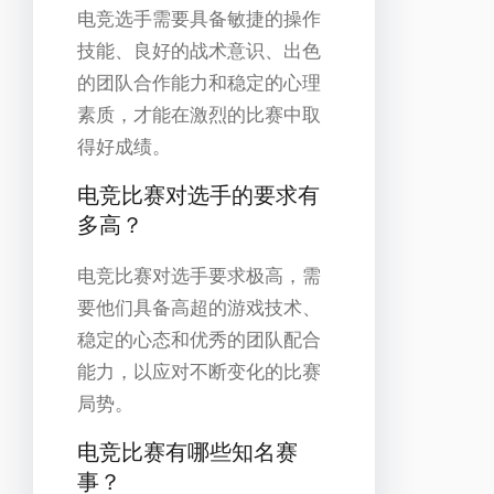
电竞选手需要具备敏捷的操作
技能、良好的战术意识、出色
的团队合作能力和稳定的心理
素质，才能在激烈的比赛中取
得好成绩。
电竞比赛对选手的要求有
多高？
电竞比赛对选手要求极高，需
要他们具备高超的游戏技术、
稳定的心态和优秀的团队配合
能力，以应对不断变化的比赛
局势。
电竞比赛有哪些知名赛
事？