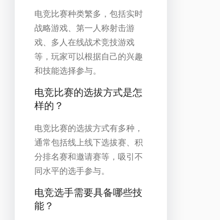
电竞比赛种类繁多，包括实时
战略游戏、第一人称射击游
戏、多人在线战术竞技游戏
等，玩家可以根据自己的兴趣
和技能选择参与。
电竞比赛的选拔方式是怎
样的？
电竞比赛的选拔方式有多种，
通常包括线上线下选拔赛、积
分排名赛和邀请赛等，吸引不
同水平的选手参与。
电竞选手需要具备哪些技
能？