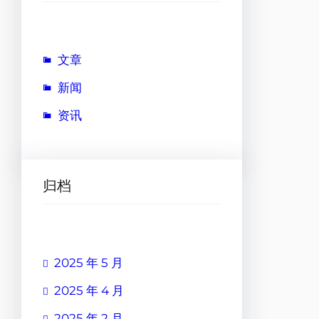
文章
新闻
资讯
归档
2025 年 5 月
2025 年 4 月
2025 年 2 月