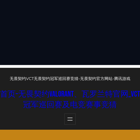
无畏契约VCT无畏契约冠军巡回赛竞猜-无畏契约官方网站-腾讯游戏
首页–无畏契约VALORANT、瓦罗兰特官网_VCT
冠军巡回赛及电竞赛事竞猜